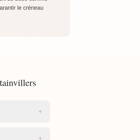
arantir le créneau
ainvillers
+
+