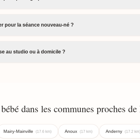
ter pour la séance nouveau-né ?
e au studio ou à domicile ?
bébé dans les communes proches de B
Mairy-Mainville
Anoux
Anderny
(17.6 km)
(17 km)
(17.2 km