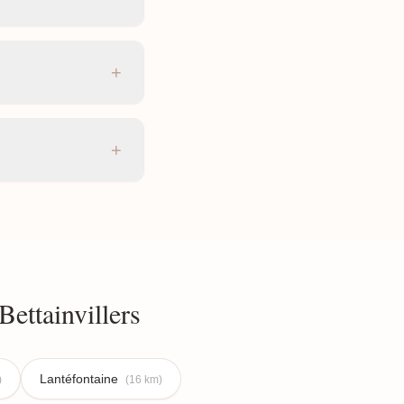
+
+
ettainvillers
Lantéfontaine
)
(16 km)