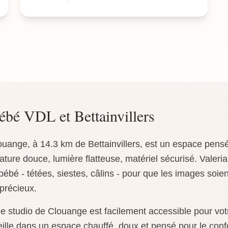
ébé VDL et Bettainvillers
ouange, à 14.3 km de Bettainvillers, est un espace pensé
ture douce, lumière flatteuse, matériel sécurisé. Valer
bé - tétées, siestes, câlins - pour que les images soient
précieux.
, le studio de Clouange est facilement accessible pour v
eille dans un espace chauffé, doux et pensé pour le co