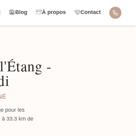
t
Blog
À propos
Contact
l'Étang -
di
NÉ
e pour les
e à 33.3 km de