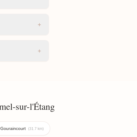
+
+
el-sur-l'Étang
Gouraincourt
(31.7 km)