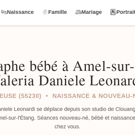
Naissance
Famille
Mariage
Portrai
phe bébé à Amel-sur-
aleria Daniele Leonar
EUSE (55230) • NAISSANCE & NOUVEAU-
aniele Leonardi se déplace depuis son studio de Clouang
mel-sur-l'Étang. Séances nouveau-né, bébé et naissanc
chez vous.