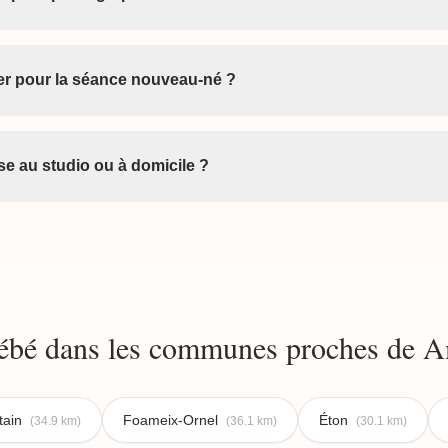
ter pour la séance nouveau-né ?
e au studio ou à domicile ?
ébé dans les communes proches de Am
tain
Foameix-Ornel
Éton
(34.9 km)
(36.1 km)
(30.1 km)