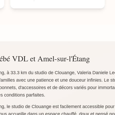
ébé VDL et Amel-sur-l'Étang
ng, à 33.3 km du studio de Clouange, Valeria Daniele Leo
amilles avec une patience et une douceur infinies. Le st
bonnets, d'accessoires et de décors variés pour immortal
 conditions parfaites.
ng, le studio de Clouange est facilement accessible pou
ous accueille dans un espace chauffé, doux et pensé pou