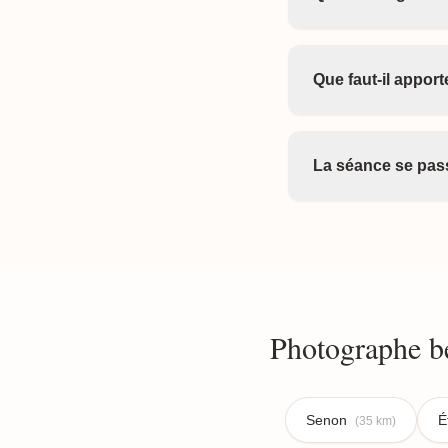
Que faut-il appor
La séance se pass
Photographe b
Senon
É
(35 km)