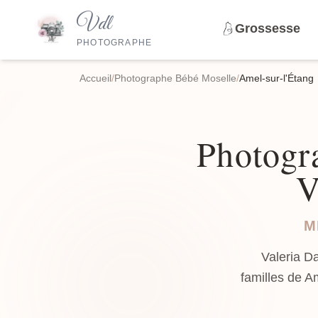
Vdl
Grossesse
PHOTOGRAPHE
Accueil
/
Photographe Bébé Moselle
/
Amel-sur-l'Étang
Photogra
V
M
Valeria D
familles de A